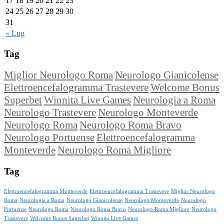
17
18
19
20
21
22
23
24
25
26
27
28
29
30
31
« Lug
Tag
Miglior Neurologo Roma
Neurologo Gianicolense
Elettroencefalogramma Trastevere
Welcome Bonus
Superbet
Winnita Live Games
Neurologia a Roma
Neurologo Trastevere
Neurologo Monteverde
Neurologo Roma
Neurologo Roma Bravo
Neurologo Portuense
Elettroencefalogramma
Monteverde
Neurologo Roma Migliore
Tag
Elettroencefalogramma Monteverde
Elettroencefalogramma Trastevere
Miglior Neurologo
Roma
Neurologia a Roma
Neurologo Gianicolense
Neurologo Monteverde
Neurologo
Portuense
Neurologo Roma
Neurologo Roma Bravo
Neurologo Roma Migliore
Neurologo
Trastevere
Welcome Bonus Superbet
Winnita Live Games