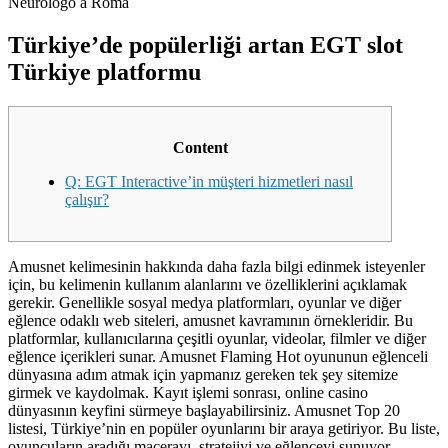
Neurologo a Roma
Türkiye’de popülerliği artan EGT slot
Türkiye platformu
Content
Q: EGT Interactive’in müşteri hizmetleri nasıl
çalışır?
Amusnet kelimesinin hakkında daha fazla bilgi edinmek isteyenler
için, bu kelimenin kullanım alanlarını ve özelliklerini açıklamak
gerekir. Genellikle sosyal medya platformları, oyunlar ve diğer
eğlence odaklı web siteleri, amusnet kavramının örnekleridir. Bu
platformlar, kullanıcılarına çeşitli oyunlar, videolar, filmler ve diğer
eğlence içerikleri sunar. Amusnet Flaming Hot oyununun eğlenceli
dünyasına adım atmak için yapmanız gereken tek şey sitemize
girmek ve kaydolmak. Kayıt işlemi sonrası, online casino
dünyasının keyfini sürmeye başlayabilirsiniz. Amusnet Top 20
listesi, Türkiye’nin en popüler oyunlarını bir araya getiriyor. Bu liste,
oyuncuların aradığı macerayı, stratejiyi ve eğlenceyi sunuyor.