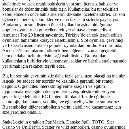
sitelerinde yüksek oranlı bahislerin yanı sıra, ücretsiz bahisler ve
bonuslar da dolandırıcılık riski taşır. Kullanıcılar, bu tür teklifleri
kabul etmeden önce bahis sitelerini dikkatle incelemelidirler. En son
eğlence haberleri, etkinlikler ve daha fazlasını sizlerle paylaşıyor.
Bunların yanı sıra, listenin önceki yıllardan aşina olduğumuz
popüler oyunları da güncellenerek yer almaya devam ediyor.
Amusnet Top 20 listesi sayesinde, Türkiye’de en çok tercih edilen
oyunların tamamına kolayca erişebilirsiniz. Slot oyunları, çevrimiçi
ve fiziksel casinolarda en popüler oyunlardan biridir. Bu durumda,
Amusnet’in oyunlarını indirerek hem eğlenceli zaman geçirebilir
hem de daha hızlı bir erişim sağlayabilirsiniz. Bu oyunlar,
kullanıcıların birbirleriyle yarışmasını sağlar ve liderlik sıralamasında
yer almak için rekabeti teşvik eder.
Bu, bir sonraki çevriminizde daha fazla şansınızın olacağına inanılır.
Ancak, bu sadece bir teoridir ve kesinlikle garantili bir strateji
değildir. Öğrenciler, interaktif öğrenme araçları ve eğitim
uygulamalarıyla eğitim deneyimlerini zenginleştirebilir ve yeni
şeyler keşfedebilirler. EGT Interaktif olarak biz de eğitimde
teknolojiyi kullanarak yenilikçi ve eğlenceli çözümler sunuyoruz.
Bu semboller, diğer sembollerin yerini alabilir ve kazanmanız için
size yardımcı olabilir.
StakeLogic’in ortakları PariMatch, Danske Spill, TOTO, Star
Casino ve UniBet’tir. Scatter ve wild sembolleri, casino oyunlarında