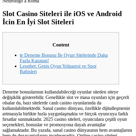
Neurologo a Roma
Slot Casino Siteleri ile iOS ve Android
İcin En İyi Slot Siteleri
Content
te Deneme Bonusu İle Oyun Sitelerinde Daha
Fazla Kazanın!
Leonbet: Geniş Oyun Yelpazesi ve Spor
Bahisleri
Deneme bonuslarının kullanılabileceği oyunlar siteden siteye
değişiklik gösterebilir. Genellikle slot ve masa oyunları için geçerli
olsalar da, bazı sitelerde canlı casino oyunlarında da
kullanılabilmektedir. Sanal casino dünyası, özellikle dijitalleşmenin
artmasıyla birlikte hızla yaygınlaşmakta ve birçok oyuncuya farklı
fırsatlar sunmaktadır. 2025 casino siteleri, oyunculara çeşitli oyun
seçenekleri, bonuslar ve promosyona dayalı avantajlar
sağlamaktadır. Bu yazıda, sanal casino dünyasının hem avantajlarını
hem de dezavantajlarını inceleyeceğiz. Online casino siteleri,