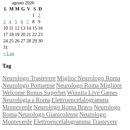
agosto 2026
L
M
M
G
V
S
D
1
2
3
4
5
6
7
8
9
10
11
12
13
14
15
16
17
18
19
20
21
22
23
24
25
26
27
28
29
30
31
« Lug
Tag
Neurologo Trastevere
Miglior Neurologo Roma
Neurologo Portuense
Neurologo Roma Migliore
Welcome Bonus Superbet
Winnita Live Games
Neurologia a Roma
Elettroencefalogramma
Monteverde
Neurologo Roma Bravo
Neurologo
Roma
Neurologo Gianicolense
Neurologo
Monteverde
Elettroencefalogramma Trastevere