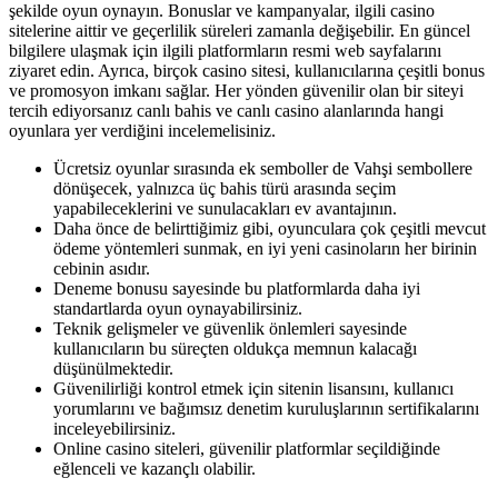
şekilde oyun oynayın. Bonuslar ve kampanyalar, ilgili casino
sitelerine aittir ve geçerlilik süreleri zamanla değişebilir. En güncel
bilgilere ulaşmak için ilgili platformların resmi web sayfalarını
ziyaret edin. Ayrıca, birçok casino sitesi, kullanıcılarına çeşitli bonus
ve promosyon imkanı sağlar. Her yönden güvenilir olan bir siteyi
tercih ediyorsanız canlı bahis ve canlı casino alanlarında hangi
oyunlara yer verdiğini incelemelisiniz.
Ücretsiz oyunlar sırasında ek semboller de Vahşi sembollere
dönüşecek, yalnızca üç bahis türü arasında seçim
yapabileceklerini ve sunulacakları ev avantajının.
Daha önce de belirttiğimiz gibi, oyunculara çok çeşitli mevcut
ödeme yöntemleri sunmak, en iyi yeni casinoların her birinin
cebinin asıdır.
Deneme bonusu sayesinde bu platformlarda daha iyi
standartlarda oyun oynayabilirsiniz.
Teknik gelişmeler ve güvenlik önlemleri sayesinde
kullanıcıların bu süreçten oldukça memnun kalacağı
düşünülmektedir.
Güvenilirliği kontrol etmek için sitenin lisansını, kullanıcı
yorumlarını ve bağımsız denetim kuruluşlarının sertifikalarını
inceleyebilirsiniz.
Online casino siteleri, güvenilir platformlar seçildiğinde
eğlenceli ve kazançlı olabilir.