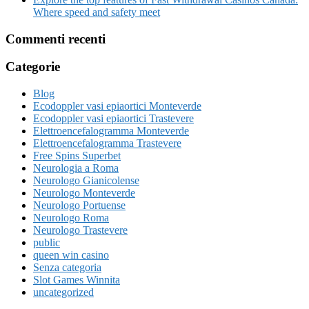
Where speed and safety meet
Commenti recenti
Categorie
Blog
Ecodoppler vasi epiaortici Monteverde
Ecodoppler vasi epiaortici Trastevere
Elettroencefalogramma Monteverde
Elettroencefalogramma Trastevere
Free Spins Superbet
Neurologia a Roma
Neurologo Gianicolense
Neurologo Monteverde
Neurologo Portuense
Neurologo Roma
Neurologo Trastevere
public
queen win casino
Senza categoria
Slot Games Winnita
uncategorized