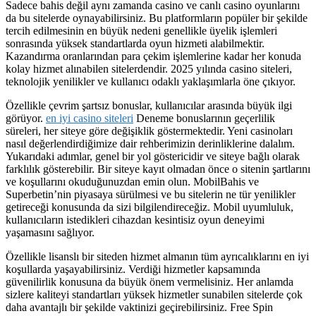
Sadece bahis değil aynı zamanda casino ve canlı casino oyunlarını
da bu sitelerde oynayabilirsiniz. Bu platformların popüler bir şekilde
tercih edilmesinin en büyük nedeni genellikle üyelik işlemleri
sonrasında yüksek standartlarda oyun hizmeti alabilmektir.
Kazandırma oranlarından para çekim işlemlerine kadar her konuda
kolay hizmet alınabilen sitelerdendir. 2025 yılında casino siteleri,
teknolojik yenilikler ve kullanıcı odaklı yaklaşımlarla öne çıkıyor.
Özellikle çevrim şartsız bonuslar, kullanıcılar arasında büyük ilgi
görüyor.
en iyi casino siteleri
Deneme bonuslarının geçerlilik
süreleri, her siteye göre değişiklik göstermektedir. Yeni casinoları
nasıl değerlendirdiğimize dair rehberimizin derinliklerine dalalım.
Yukarıdaki adımlar, genel bir yol göstericidir ve siteye bağlı olarak
farklılık gösterebilir. Bir siteye kayıt olmadan önce o sitenin şartlarını
ve koşullarını okuduğunuzdan emin olun. MobilBahis ve
Superbetin’nin piyasaya sürülmesi ve bu sitelerin ne tür yenilikler
getireceği konusunda da sizi bilgilendireceğiz. Mobil uyumluluk,
kullanıcıların istedikleri cihazdan kesintisiz oyun deneyimi
yaşamasını sağlıyor.
Özellikle lisanslı bir siteden hizmet almanın tüm ayrıcalıklarını en iyi
koşullarda yaşayabilirsiniz. Verdiği hizmetler kapsamında
güvenilirlik konusuna da büyük önem vermelisiniz. Her anlamda
sizlere kaliteyi standartları yüksek hizmetler sunabilen sitelerde çok
daha avantajlı bir şekilde vaktinizi geçirebilirsiniz. Free Spin