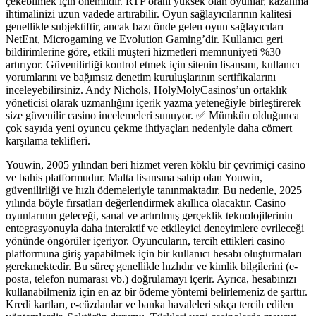
çekebilmek için önemlidir. RTP oranı yüksek olan oyunlar, kazanma
ihtimalinizi uzun vadede artırabilir. Oyun sağlayıcılarının kalitesi
genellikle subjektiftir, ancak bazı önde gelen oyun sağlayıcıları
NetEnt, Microgaming ve Evolution Gaming’dir. Kullanıcı geri
bildirimlerine göre, etkili müşteri hizmetleri memnuniyeti %30
artırıyor. Güvenilirliği kontrol etmek için sitenin lisansını, kullanıcı
yorumlarını ve bağımsız denetim kuruluşlarının sertifikalarını
inceleyebilirsiniz. Andy Nichols, HolyMolyCasinos’un ortaklık
yöneticisi olarak uzmanlığını içerik yazma yeteneğiyle birleştirerek
size güvenilir casino incelemeleri sunuyor. ✅ Mümkün olduğunca
çok sayıda yeni oyuncu çekme ihtiyaçları nedeniyle daha cömert
karşılama teklifleri.
Youwin, 2005 yılından beri hizmet veren köklü bir çevrimiçi casino
ve bahis platformudur. Malta lisansına sahip olan Youwin,
güvenilirliği ve hızlı ödemeleriyle tanınmaktadır. Bu nedenle, 2025
yılında böyle fırsatları değerlendirmek akıllıca olacaktır. Casino
oyunlarının geleceği, sanal ve artırılmış gerçeklik teknolojilerinin
entegrasyonuyla daha interaktif ve etkileyici deneyimlere evrileceği
yönünde öngörüler içeriyor. Oyuncuların, tercih ettikleri casino
platformuna giriş yapabilmek için bir kullanıcı hesabı oluşturmaları
gerekmektedir. Bu süreç genellikle hızlıdır ve kimlik bilgilerini (e-
posta, telefon numarası vb.) doğrulamayı içerir. Ayrıca, hesabınızı
kullanabilmeniz için en az bir ödeme yöntemi belirlemeniz de şarttır.
Kredi kartları, e-cüzdanlar ve banka havaleleri sıkça tercih edilen