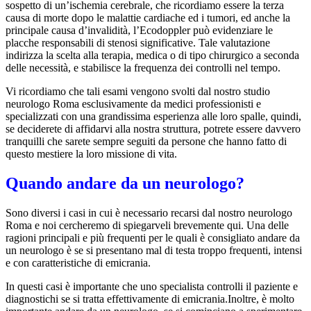
sospetto di un’ischemia cerebrale, che ricordiamo essere la terza
causa di morte dopo le malattie cardiache ed i tumori, ed anche la
principale causa d’invalidità, l’Ecodoppler può evidenziare le
placche responsabili di stenosi significative. Tale valutazione
indirizza la scelta alla terapia, medica o di tipo chirurgico a seconda
delle necessità, e stabilisce la frequenza dei controlli nel tempo.
Vi ricordiamo che tali esami vengono svolti dal nostro studio
neurologo Roma esclusivamente da medici professionisti e
specializzati con una grandissima esperienza alle loro spalle, quindi,
se deciderete di affidarvi alla nostra struttura, potrete essere davvero
tranquilli che sarete sempre seguiti da persone che hanno fatto di
questo mestiere la loro missione di vita.
Quando andare da un neurologo?
Sono diversi i casi in cui è necessario recarsi dal nostro neurologo
Roma e noi cercheremo di spiegarveli brevemente qui. Una delle
ragioni principali e più frequenti per le quali è consigliato andare da
un neurologo è se si presentano mal di testa troppo frequenti, intensi
e con caratteristiche di emicrania.
In questi casi è importante che uno specialista controlli il paziente e
diagnostichi se si tratta effettivamente di emicrania.Inoltre, è molto