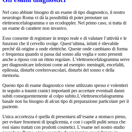
Nel caso abbiate bisogno di un esame di tipo diagnostico, il nostro
neurologo Roma vi dà la possibilità di poter prenotare un
elettroencefalogramma o un ecodoppler. Nel primo caso, si tratta di
un esame di carattere non invasivo.
Esso consente di registrare in tempo reale e di valutare l’attività e le
funzioni che il cervello svolge. Quest’ultima, infatti è rilevabile
perché dà origine a onde elettriche. Queste onde cambiano di forma
e frequenza quando si passa dal sonno alla veglia e sono presenti
anche a riposo con un ritmo regolare. L’elettroencefalogramma serve
per diagnosticare infezioni come ad esempio: meningiti, encefaliti,
epilessia, disturbi cerebrovascolari, disturbi del sonno e della
memoria.
Questo tipo di esame diagnostico viene utilizzato spesso e volentieri
in seguito a traumi cranici importanti per accertare eventuali danni
subiti conseguentemente al colpo subito.L’elettroencefalogramma
basale non ha bisogno di alcun tipo di preparazione particolare per il
paziente.
Unica accortezza è quella di presentarsi all’esame a stomaco pieno,
per evitare fenomeni di ipoglicemia, e con i capelli puliti senza che
essi siano trattati con prodotti cosmetici. L’esame nel nostro studio