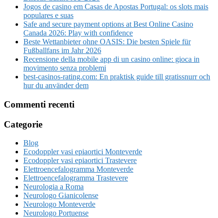
Jogos de casino em Casas de Apostas Portugal: os slots mais
populares e suas
Safe and secure payment options at Best Online Casino
Canada 2026: Play with confidence
Beste Wettanbieter ohne OASIS: Die besten Spiele für
Fußballfans im Jahr 2026
Recensione della mobile app di un casino online: gioca in
movimento senza problemi
best-casinos-rating.com: En praktisk guide till gratissnurr och
hur du använder dem
Commenti recenti
Categorie
Blog
Ecodoppler vasi epiaortici Monteverde
Ecodoppler vasi epiaortici Trastevere
Elettroencefalogramma Monteverde
Elettroencefalogramma Trastevere
Neurologia a Roma
Neurologo Gianicolense
Neurologo Monteverde
Neurologo Portuense