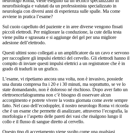
neurologo Roma, viene eseguito da un tecnico specializzato in
neurofisiologia e valutati da un professionista specializzato in
neurologia con diversi anni di esperienza sulle spalle. Ma come
avviene in pratica l’esame?
Sul cuoio capelluto del paziente e in aree diverse vengono fissati
piccoli elettrodi. Per migliorare la conduzione, la cute della testa
viene pulita e sgrassata e si aggiunge del gel per una migliore
adesione dell’elettrodo.
Questi ultimi sono collegati a un amplificatore da un cavo e servono
per raccogliere gli impulsi elettrici del cervello. Gli elettrodi hanno il
compito di inviare questi impulsi elettrici a un registratore che è in
grado di tradurli in un grafico.
L’esame, vi ripetiamo ancora una volta, non è invasivo, possiede
una durata compresa fra i 20 e i 30 minuti, ma soprattutto, se ve lo
state domandando, non è doloroso né rischioso. Dopo aver fatto un
elettroencefalogramma non c’è bisogno di osservare alcun
accorgimento e potrete vivere la vostra giornata come avete sempre
fatto. Nel caso dell’ecodoppler, il nostro neurologo Roma vi ricorda
che è un esame che permette di analizzare, attraverso l’ecografia, la
morfologia e l’aspetto delle pareti dei vasi che risalgono lungo il
collo e il flusso di sangue diretto al cervello.
Questo tipo di accertamento viene svolto come una qualsiasi