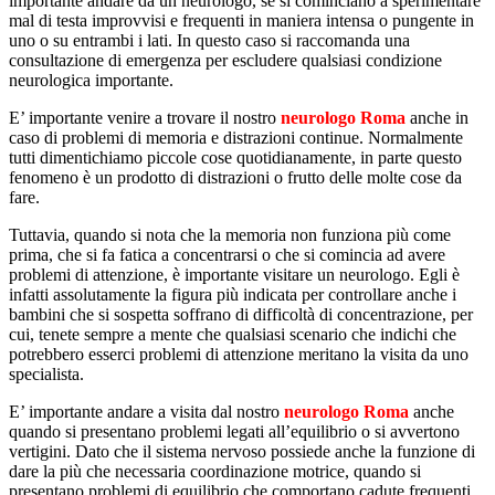
importante andare da un neurologo, se si cominciano a sperimentare
mal di testa improvvisi e frequenti in maniera intensa o pungente in
uno o su entrambi i lati. In questo caso si raccomanda una
consultazione di emergenza per escludere qualsiasi condizione
neurologica importante.
E’ importante venire a trovare il nostro
neurologo Roma
anche in
caso di problemi di memoria e distrazioni continue. Normalmente
tutti dimentichiamo piccole cose quotidianamente, in parte questo
fenomeno è un prodotto di distrazioni o frutto delle molte cose da
fare.
Tuttavia, quando si nota che la memoria non funziona più come
prima, che si fa fatica a concentrarsi o che si comincia ad avere
problemi di attenzione, è importante visitare un neurologo. Egli è
infatti assolutamente la figura più indicata per controllare anche i
bambini che si sospetta soffrano di difficoltà di concentrazione, per
cui, tenete sempre a mente che qualsiasi scenario che indichi che
potrebbero esserci problemi di attenzione meritano la visita da uno
specialista.
E’ importante andare a visita dal nostro
neurologo Roma
anche
quando si presentano problemi legati all’equilibrio o si avvertono
vertigini. Dato che il sistema nervoso possiede anche la funzione di
dare la più che necessaria coordinazione motrice, quando si
presentano problemi di equilibrio che comportano cadute frequenti,