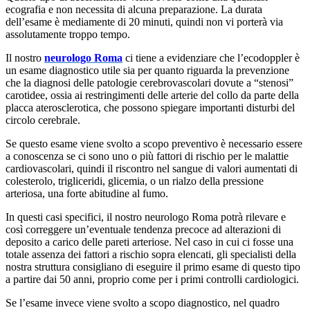
ecografia e non necessita di alcuna preparazione. La durata
dell’esame è mediamente di 20 minuti, quindi non vi porterà via
assolutamente troppo tempo.
Il nostro
neurologo Roma
ci tiene a evidenziare che l’ecodoppler è
un esame diagnostico utile sia per quanto riguarda la prevenzione
che la diagnosi delle patologie cerebrovascolari dovute a “stenosi”
carotidee, ossia ai restringimenti delle arterie del collo da parte della
placca aterosclerotica, che possono spiegare importanti disturbi del
circolo cerebrale.
Se questo esame viene svolto a scopo preventivo è necessario essere
a conoscenza se ci sono uno o più fattori di rischio per le malattie
cardiovascolari, quindi il riscontro nel sangue di valori aumentati di
colesterolo, trigliceridi, glicemia, o un rialzo della pressione
arteriosa, una forte abitudine al fumo.
In questi casi specifici, il nostro neurologo Roma potrà rilevare e
così correggere un’eventuale tendenza precoce ad alterazioni di
deposito a carico delle pareti arteriose. Nel caso in cui ci fosse una
totale assenza dei fattori a rischio sopra elencati, gli specialisti della
nostra struttura consigliano di eseguire il primo esame di questo tipo
a partire dai 50 anni, proprio come per i primi controlli cardiologici.
Se l’esame invece viene svolto a scopo diagnostico, nel quadro