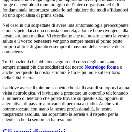
funge da centrale di monitoraggio dell’intero organismo ed è di
fondamentale importanza tutelarlo nel migliore dei modi affidandosi
ad uno specialista di prima scelta.
Nel caso in cui sospettiate di avere una sintomatologia preoccupante
e non sapete darvi una risposta concreta, allora è bene rivolgersi alla
nostra struttura medica. Vi ricordiamo che nel nostro centro la vostra
salute e il vostro benessere vengono sempre messi al primo posto
proprio al fine di garantirvi sempre il massimo della serietà e della
competenza.
Tutti i pazienti che abbiamo seguito nel corso degli anni sono
sempre rimasti più che soddisfatti del nostro
Neurologo Roma
e
anche per questo la nostra struttura è fra le più note sul territorio
della Città Eterna.
Laddove aveste il minimo sospetto che sia il caso di sottoporvi a una
visita neurologica, vi invitiamo a prenotare un controllo telefonando
al numero di telefono che potete trovare su questo sito, oppure, in
alternativa, di passare a trovarci di persona a studio. Anche voi
potrete toccare con mano la nostra professionalità, la nostra
trasparenza assoluta, ma soprattutto la serietà e il rispetto per la
clientela che da sempre ci ha reso unici.
Gli esami diagnostici