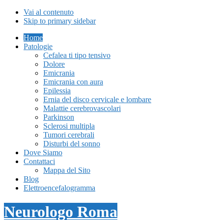
Vai al contenuto
Skip to primary sidebar
Home
Patologie
Cefalea ti tipo tensivo
Dolore
Emicrania
Emicrania con aura
Epilessia
Ernia del disco cervicale e lombare
Malattie cerebrovascolari
Parkinson
Sclerosi multipla
Tumori cerebrali
Disturbi del sonno
Dove Siamo
Contattaci
Mappa del Sito
Blog
Elettroencefalogramma
Neurologo Roma