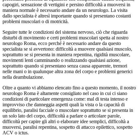
capogiri, sensazione di vertigini e persino difficoltà a muoversi in
maniera normale è necessario andare da un neurologo. La visita
dallo specialista è altresì importante quando si presentano costanti
problemi muscolari o di motricità.
Seguire tutte le condizioni del sistema nervoso, ciò che riguarda
disturbi di movimento e certi problemi muscolari spetta al nostro
neurologo Roma, ecco perché è necessario andare da questo
specialista se si avvertono: difficoltà a muovere qualsiasi muscolo,
soprattutto se si presenta in maniera repentina, rigidità muscolare,
movimenti lenti camminando o realizzando qualsiasi azione,
soprattutto quando si presentano senza causa apparente, tremori
nelle mani o in qualunque altra zona del corpo e problemi generici
nella deambulazione.
Oltre a quanto vi abbiamo elencato fino a questo momento, il nostro
neurologo Roma è altamente consigliato nel caso in cui ci siano
condizioni di particolare emergenza come: mal di testa intenso e
improvviso che danneggia aspetti quali la vista o la capacità di
equilibrio, paralisi facciale o muscolare soprattutto se si presenta in
un solo lato del corpo, difficoltà a parlare o articolare parole,
difficoltà per capire gli altri o elaborare idee semplici, difficoltà a
muoversi, paralisi repentina, sospetto di attacco epilettico, sospetto
ACV o ictus.