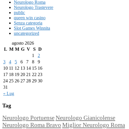
Neurologo Roma
Neurologo Trastevere
public
queen win casino
Senza categoria
Slot Games Winnita
uncategorized
agosto 2026
L
M
M
G
V
S
D
1
2
3
4
5
6
7
8
9
10
11
12
13
14
15
16
17
18
19
20
21
22
23
24
25
26
27
28
29
30
31
« Lug
Tag
Neurologo Portuense
Neurologo Gianicolense
Neurologo Roma Bravo
Miglior Neurologo Roma