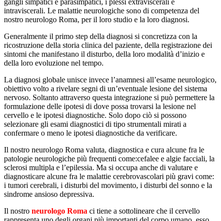
gangli simpatici e parasimpatici, i plessi extraviscerali e
intraviscerali. Le malattie neurologiche sono di competenza del
nostro neurologo Roma, per il loro studio e la loro diagnosi.
Generalmente il primo step della diagnosi si concretizza con la
ricostruzione della storia clinica del paziente, della registrazione dei
sintomi che manifestano il disturbo, della loro modalità d’inizio e
della loro evoluzione nel tempo.
La diagnosi globale unisce invece l’anamnesi all’esame neurologico,
obiettivo volto a rivelare segni di un’eventuale lesione del sistema
nervoso. Soltanto attraverso questa integrazione si può permettere la
formulazione delle ipotesi di dove possa trovarsi la lesione nel
cervello e le ipotesi diagnostiche. Solo dopo ciò si possono
selezionare gli esami diagnostici di tipo strumentali mirati a
confermare o meno le ipotesi diagnostiche da verificare.
Il nostro neurologo Roma valuta, diagnostica e cura alcune fra le
patologie neurologiche più frequenti come:cefalee e algie facciali, la
sclerosi multipla e l’epilessia. Ma si occupa anche di valutare e
diagnosticare alcune fra le malattie cerebrovascolari più gravi come:
i tumori cerebrali, i disturbi del movimento, i disturbi del sonno e la
sindrome ansioso depressiva.
Il nostro
neurologo Roma
ci tiene a sottolineare che il cervello
rappresenta uno degli organi più importanti del corpo umano, esso