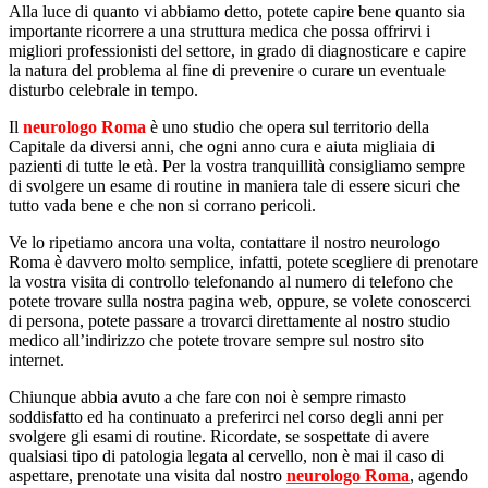
Alla luce di quanto vi abbiamo detto, potete capire bene quanto sia
importante ricorrere a una struttura medica che possa offrirvi i
migliori professionisti del settore, in grado di diagnosticare e capire
la natura del problema al fine di prevenire o curare un eventuale
disturbo celebrale in tempo.
Il
neurologo Roma
è uno studio che opera sul territorio della
Capitale da diversi anni, che ogni anno cura e aiuta migliaia di
pazienti di tutte le età. Per la vostra tranquillità consigliamo sempre
di svolgere un esame di routine in maniera tale di essere sicuri che
tutto vada bene e che non si corrano pericoli.
Ve lo ripetiamo ancora una volta, contattare il nostro neurologo
Roma è davvero molto semplice, infatti, potete scegliere di prenotare
la vostra visita di controllo telefonando al numero di telefono che
potete trovare sulla nostra pagina web, oppure, se volete conoscerci
di persona, potete passare a trovarci direttamente al nostro studio
medico all’indirizzo che potete trovare sempre sul nostro sito
internet.
Chiunque abbia avuto a che fare con noi è sempre rimasto
soddisfatto ed ha continuato a preferirci nel corso degli anni per
svolgere gli esami di routine. Ricordate, se sospettate di avere
qualsiasi tipo di patologia legata al cervello, non è mai il caso di
aspettare, prenotate una visita dal nostro
neurologo Roma
, agendo